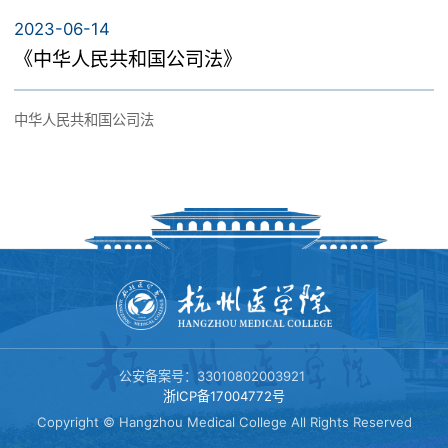
经营管理合法合规、资产安全、财务报告及相关信息真实完整，提
500元。企业应当根据所在地区实际情况，分级分档确定控制标准，
工 资 第六章 劳动安全卫生 第七章 女职工和未成年工特殊保
2023-06-14
高经营效率和效果，促进企业实现发展战略。 第四条 企业建立与实
并制定相应的实施细则。 第八条 接待对象5人（含）以内，陪餐人
护 第八章 职业培训 第九章 社会保险和福利 第十章 劳动争议
《中华人民共和国公司法》
施内部控制，应当遵循下列原则： （一）全面性原则。内部控制应
数可对等；接待对象超过5人的，超过部分陪餐人数原则上不超过接
第十一章 监督检查 第十二章 法律责任 第十三章 附 则 第一
当贯穿决策、执行和监督全过程，覆盖企业及其所属单位的各种业
待对象的二分之一。 第九条 国有企业商务宴请应当严格执行清单制
章 总 则 第一条 为了保护劳动者的合法权益，调整劳动关
务和事项。 （二）重要性原则。内部控制应当在全面控制的基础
度，如实反映招待对象、招待费用等情况。不提供宴请清单的，费
中华人民共和国公司法
系，建立和维护适应社会主义市场经济的劳动制度，促进经济发展
上，关注重要业务事项和高风险领域。 （三）制衡性原则。内部控
用不予报销。 第三章 接待用车和住宿 第十条 接待用车是指为接待
和社会进步，根据宪法，制定本法。 第二条 在中华人民共和国境
制应当在治理结构、机构设置及权责分配、业务流程等方面形成相
对象便利出行提供的车辆保障服务。 第十一条 接待用车应当遵循统
内的企业、个体经济组织（以下统称用人单位）和与之形成劳动关
互制约、相互监督，同时兼顾运营效率。 （四）适应性原则。内部
一管理、定向保障、经济适用、节能环保的原则，合理调配、规范
系的劳动者，适用本法。 国家机关、事业组织、社会团体和与之建
控制应当与企业经营规模、业务范围、竞争状况和风险水平等相适
用车，严禁公车私用、私车公养。 第十二条 商务招待确需安排住宿
立劳动合同关系的劳动者，依照本法执行。 第三条 劳动者享有平
应，并随着情况的变化及时加以调整。 （五）成本效益原则。内部
的，应当注意安全、舒适，不追求奢华，一般均应安排单间或标准
等就业和选择职业的权利、取得劳动报酬的权利、休息休假的权
控制应当权衡实施成本与预期效益，以适当的成本实现有效控制。
间，对特别重要的人员可安排普通套间。 第四章 纪念品 第十三条
利、获得劳动安全卫生保护的权利、接受职业技能培训的权利、享
第五条 企业建立与实施有效的内部控制，应当包括下列要素：
国有企业因商务招待需赠送纪念品的，应当节约从简，以宣传企业
受社会保险和福利的权利、提请劳动争议处理的权利以及法律规定
（一）内部环境。内部环境是企业实施内部控制的基础，一般包括
形象、展示企业文化或体现地域文化等为主要内容，纪念品标准原
的其他劳动权利。 劳动者应当完成劳动任务，提高职业技能，执行
治理结构、机构设置及权责分配、内部审计、人力资源政策、企业
则上每次人均不得超过600元。 第十四条 严禁赠送现金、购物卡、
劳动安全卫生规程，遵守劳动纪律和职业道德。 第四条 用人单位
文化等。 （二）风险评估。风险评估是企业及时识别、系统分析经
会员卡、商业预付卡和各种有价证券、支付凭证、贵重物品以及名
公安备案号：33010802003921
应当依法建立和完善规章制度，保障劳动者享有劳动权利和履行劳
营活动中与实现内部控制目标相关的风险，合理确定风险应对策
浙ICP备17004772号
贵土特产等。 第十五条 国有企业应当建立纪念品管理制度，规范纪
动义务。 第五条 国家采取各种措施，促进劳动就业，发展职业教
略。 （三）控制活动。控制活动是企业根据风险评估结果，采用相
Copyright © Hangzhou Medical College All Rights Reserved
念品订购、领用等审批程序，实行纪念品清单管理，如实反映纪念
育，制定劳动标准，调节社会收入，完善社会保险，协调劳动关
应的控制措施，将风险控制在可承受度之内。 （四）信息与沟通。