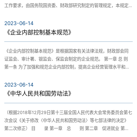
经销商
工作要求，由国务院国资委、财政部研究制定的管理规定，本规定
产品展厅
自印发之日起执行。 第一章 总则 第一条 为深入贯彻中央八项规定
专利商标
及其实施细则精神，全面落实从严治党要求，切实加强国有企业党
2023-06-14
诚招经销商
风廉政建设，进一步规范商务招待管理，根据有关法律法规及规章
《企业内部控制基本规范》
制度制定本规定。 第二条 本规定适用于国家出资的国有独资、国有
全资及国有控股企业。 第三条 本规定所称商务招待是指国有企业在
《企业内部控制基本规范》是根据国家有关法律法规，财政部会同
诚招英才
商务谈判或商业合作中接待客户、合资合作方、经贸联络考察团组
证监会、审计署、银监会、保监会制定的企业规范。 第一章 总 则
的活动。国有企业商务招待对象不包括党政军机关工作人员和国有
第一条 为了加强和规范企业内部控制，提高企业经营管理水平和风
企业集团总部工作人员。 第四条 国有企业商务招待应遵循依法依
险防范能力，促进企业可持续发展，维护社会主义市场经济秩序和
规、从严从紧、廉洁节俭、规范透明原则。 第五条 商务招待活动主
社会公众利益，根据《中华人民共和国公司法》、《中华人民共和
2023-06-14
要包括商务宴请、接待用车、住宿、赠送纪念品等活动。 第二章 商
国证券法》、《中华人民共和国会计法》和其他有关法律法规，制
《中华人民共和国劳动法》
务宴请 第六条 国有企业开展商务宴请严禁讲排场、杜绝奢侈浪费，
定本规范。 第二条 本规范适用于中华人民共和国境内设立的大中型
原则上安排在国有企业内部或者定点饭店、宾馆，不得安排私人会
企业。 小企业和其他单位可以参照本规范建立与实施内部控制。 大
所及高档的娱乐、休闲、健身、保健等高消费场所。 第七条 国有企
（根据2018年12月29日第十三届全国人民代表大会常务委员会第七
中型企业和小企业的划分标准根据国家有关规定执行。 第三条 本规
业开展商务宴请，不得提供用野生保护动物制作的菜肴，不得提供
次会议《关于修改〈中华人民共和国劳动法〉等七部法律的决定》
范所称内部控制，是由企业董事会、监事会、经理层和全体员工实
鱼翅、燕窝等高档菜肴，每次人均最高不得超过600元（含酒水），
第二次修正） 目 录 第一章 总 则 第二章 促进就业 第三
施的、旨在实现控制目标的过程。内部控制的目标是合理保证企业
不得提供高档酒水，白酒每500毫升、红酒每750毫升售价不得超过
章 劳动合同和集体合同 第四章 工作时间和休息休假 第五章