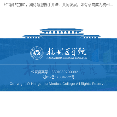
经销商
经销商的加盟，期待与您携手并进、共同发展。如有意向成为杭州
产品展厅
医学院资产经营有限公司授权经销商，贵公司或个人须具备一定的
专利商标
渠道资源，深耕保健品行业，具有独立开发市场的能力，包括并不
诚招经销商
限于提供以下书面或电子资料： 1、申请公司或个人的简要介绍，包
括公司或个人目前的经营模式、经营范围、经营业绩、财务状况、
是否有销售团队、是否有服务团队，并请说明当前或曾经销售过的
诚招英才
品牌及其业绩情况等。 2、项目计划，包括销售城市、经营计划、客
户群体，我司产品作为主推还是附带销售，自身是否有售后服务能
力等。 3、申请公司或个人的营业执照、法人代表身份证复印件，银
行开户许可证（是否为一般纳税人），联系方式等。 如有合作意
公安备案号：33010802003921
向，请将上述资料加盖公章以PDF的格式发至我司指定邮箱
浙ICP备17004772号
hamc@hmc.edu.cn，并与我司电话联系，联系电话0571-
Copyright © Hangzhou Medical College All Rights Reserved
88911708。恕不接待未预约来访，双方若有合作意愿，可互访。