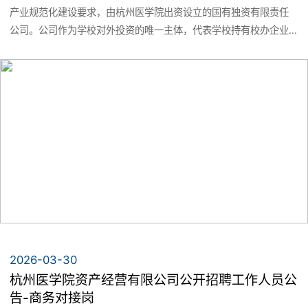
经销商
产业规范化建设要求，由杭州医学院出资设立的国有独资有限责任
产品展厅
公司。公司作为学校对外投资的唯一主体，代表学校持有校办企业
专利商标
及学校对外投资的股权，服务学校发展，主营保健食品生产等业
诚招经销商
务。现因公司经营发展需要，特面向社会公开招聘。
诚招英才
2026-03-30
杭州医学院资产经营有限公司公开招聘工作人员公
告-商务对接岗